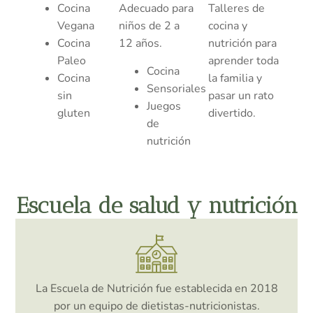
Cocina
Adecuado para
Talleres de
Vegana
niños de 2 a
cocina y
Cocina
12 años.
nutrición para
Paleo
aprender toda
Cocina
Cocina
la familia y
Sensoriales
sin
pasar un rato
Juegos
gluten
divertido.
de
nutrición
Escuela de salud y nutrición
La Escuela de Nutrición fue establecida en 2018
por un equipo de dietistas-nutricionistas.