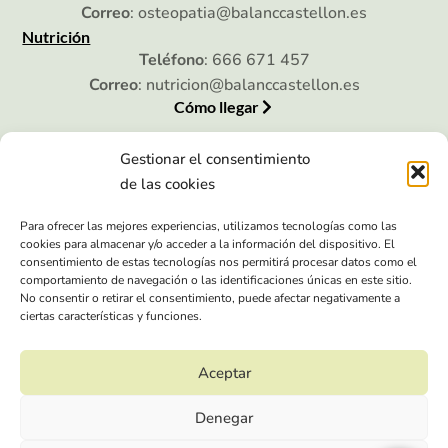
Correo
: osteopatia@balanccastellon.es
Nutrición
Teléfono
: 666 671 457
Correo
: nutricion@balanccastellon.es
Cómo llegar
Gestionar el consentimiento
de las cookies
Legal
Para ofrecer las mejores experiencias, utilizamos tecnologías como las
Aviso legal
cookies para almacenar y/o acceder a la información del dispositivo. El
consentimiento de estas tecnologías nos permitirá procesar datos como el
Política de privacidad
comportamiento de navegación o las identificaciones únicas en este sitio.
No consentir o retirar el consentimiento, puede afectar negativamente a
Política de cookies (UE)
ciertas características y funciones.
Accesibilidad
Aceptar
Denegar